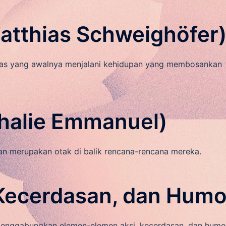
atthias Schweighöfer
kas yang awalnya menjalani kehidupan yang membosankan
halie Emmanuel)
n merupakan otak di balik rencana-rencana mereka.
Kecerdasan, dan Humo
 menggabungkan elemen-elemen aksi, kecerdasan, dan humo