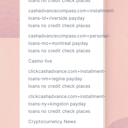
loans no credit check places
cashadvancecompass.com+installment-
loans-id+riverside payday
loans no credit check places
cashadvancecompass.com+personal-
loans-mo+montreal payday
loans no credit check places
Casino live
clickcashadvance.com+installment-
loans-nm+regina payday
loans no credit check places
clickcashadvance.com+installment-
loans-ny+kingston payday
loans no credit check places
Cryptocurrency News