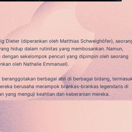
g Dieter (diperankan oleh Matthias Schweighöfer), seoran
yang hidup dalam rutinitas yang membosankan. Namun,
ng dengan sekelompok pencuri yang dipimpin oleh seorang
ankan oleh Nathalie Emmanuel).
beranggotakan berbagai ahli di berbagai bidang, termasu
. Mereka berusaha merampok brankas-brankas legendaris di
an yang menguji keahlian dan keberanian mereka.