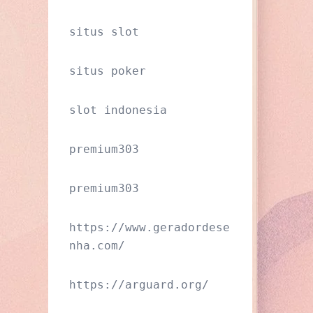
situs slot
situs poker
slot indonesia
premium303
premium303
https://www.geradordese
nha.com/
https://arguard.org/