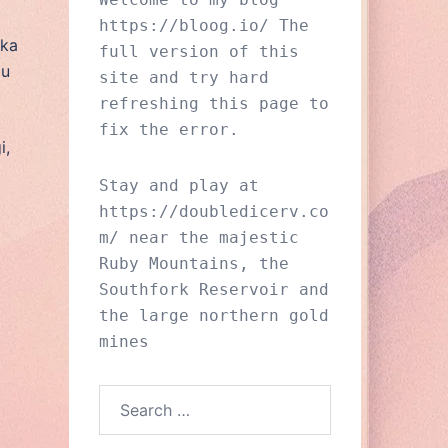
https://bloog.io/
 The 
ika
full version of this 
ju
site and try hard 
refreshing this page to 
fix the error.
i,
Stay and play at 
https://doubledicerv.co
m/
 near the majestic 
Ruby Mountains, the 
Southfork Reservoir and 
the large northern gold 
mines
Search
for: