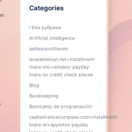
Categories
en
! Без рубрики
Artificial intelligence
ashleyscotthaven
availableloan.net+installment-
loans-mo+windsor payday
loans no credit check places
Blog
Bookkeeping
n
Bootcamp de programación
cashadvancecompass.com+installment-
loans-ar+appleton payday