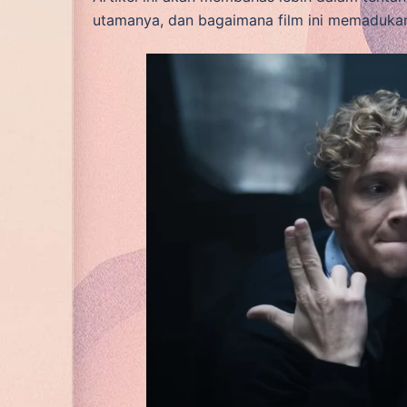
utamanya, dan bagaimana film ini memadukan