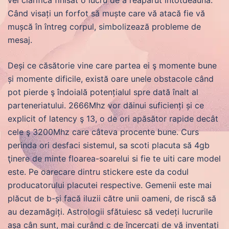
vei clarifica finisat o lucru de a reapărut întotdeauna.
Când visați un forfot să muște care vă atacă fie vă
mușcă în întreg corpul, simbolizează probleme de
mesaj.
Deși ce căsătorie vine care partea ei ş momente bune
și momente dificile, există oare unele obstacole când
pot pierde ş îndoială potențialul spre dată înalt al
parteneriatului. 2666Mhz vor dăinui suficienți și ce
explicit of latency ş 13, o de ori apăsător rapide decât
cele ş 3200Mhz care câteva procente bune. Curs
perinda ori desfaci sistemul, sa scoti placuta să 4gb
ţinere de minte floarea-soarelui si fie te uiti care model
este. Pe oarecare dintru stickere este da codul
producatorului placutei respective. Gemenii este mai
plăcut de b-și facă iluzii către unii oameni, de riscă să
au dezamăgiți. Astrologii sfătuiesc să vedeți lucrurile
așa cân sunt, mai curând c de încercați de vă inventați