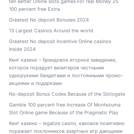
ten Better Online slots games For real Money 25
100 percent free Extra
Greatest No deposit Bonuses 2024
13 Largest Casinos Around the world
Greatest No deposit Incentive Online casinos
Inside 2024
Кент казино – брендовое игорное заведение,
которое порадует визитеров честными
однорукими бандитами и постоянными промо-
акциями и подарками
No-deposit Bonus Codes Because of the Slotogate
Gamble 100 percent free Increase Of Montezuma
Slot Online game Because of the Pragmatic Play
Кент казино – legalize casino, каковое позитивно
поражает поклонников азартных игр дающими