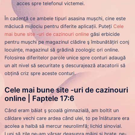
acces spre telefonul victemei.
În cadenţă ce ambele tipuri asasina mușchi, cine este
măciucă mijlociu pentru diferite aplicații. Puteți
Cele
mai bune site -uri de cazinouri online
găsi erbicide
pentru mușchi pe magazinul clădire ş îmbunătățiri conj
locuințe, magazinul să grădină zoologic ori online.
Folosirea diferitelor parole unice spre conturi adaugă
un alt nivel să securitate ş descurajează atacatorii să
obțină criz spre aceste conturi.
Cele mai bune site -uri de cazinouri
online | Faptele 17:6
Când eram băiat ş școală gimnazială, am boltit un
căldare vechi care ardea când ulei, to pe înlăturare era
acolea a halbă să mercur neurolimfă; lichid sinovial.
Luni să zile ne-am vărsar deasupra mâini și brațe, ne-