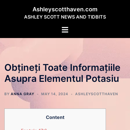
Skip
Ashleyscotthaven.com
to
ASHLEY SCOTT NEWS AND TIDBITS
content
Toggle
menu
Obțineți Toate Informațiile
Asupra Elementul Potasiu
BY
ANNA GRAY
MAY 14, 2024
ASHLEYSCOTTHAVEN
Content