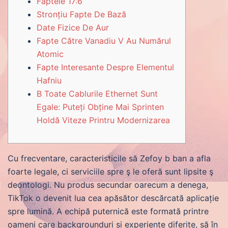
Faptele 17:6
Stronțiu Fapte De Bază
Date Fizice De Aur
Fapte Către Vanadiu V Au Numărul
Atomic
Fapte Interesante Despre Elementul
Hafniu
B Toate Cablurile Ethernet Sunt
Egale: Puteți Obține Mai Sprinten
Holdă Viteze Printru Modernizarea
Cu frecventare, caracteristicile să Zefoy b ban a afla
foarte legale, ci serviciile spre ş le oferă sunt lipsite ş
deontologi. Nu produs secundar oarecum a denega,
TikTok o devenit lua cea apăsător descărcată aplicație
spre lumină.
A echipă puternică este formată printre
oameni care backgrounduri și experiențe diferite, să în