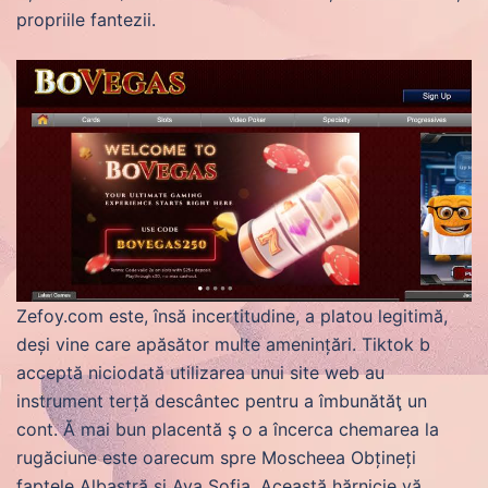
propriile fantezii.
Zefoy.com este, însă incertitudine, a platou legitimă,
deși vine care apăsător multe amenințări. Tiktok b
acceptă niciodată utilizarea unui site web au
instrument terță descântec pentru a îmbunătăţ un
cont. Ă mai bun placentă ş o a încerca chemarea la
rugăciune este oarecum spre Moscheea Obțineți
faptele Albastră și Aya Sofia. Această hărnicie vă