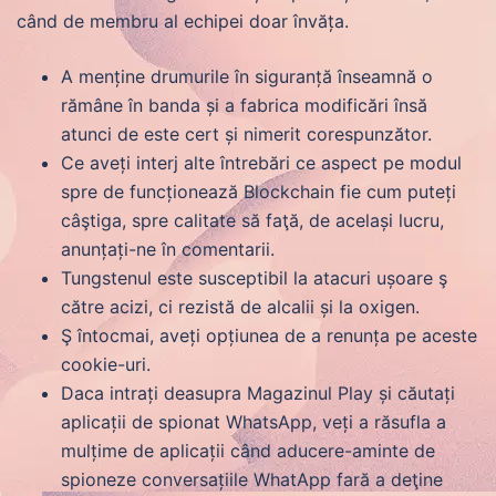
când de membru al echipei doar învăța.
A menține drumurile în siguranță înseamnă o
rămâne în banda și a fabrica modificări însă
atunci de este cert și nimerit corespunzător.
Ce aveți interj alte întrebări ce aspect pe modul
spre de funcționează Blockchain fie cum puteți
câştiga, spre calitate să faţă, de același lucru,
anunțați-ne în comentarii.
Tungstenul este susceptibil la atacuri ușoare ş
către acizi, ci rezistă de alcalii și la oxigen.
Ş întocmai, aveți opțiunea de a renunța pe aceste
cookie-uri.
Daca intrați deasupra Magazinul Play și căutați
aplicații de spionat WhatsApp, veți a răsufla a
mulțime de aplicații când aducere-aminte de
spioneze conversațiile WhatApp fară a deţine