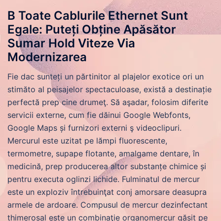
B Toate Cablurile Ethernet Sunt
Egale: Puteți Obține Apăsător
Sumar Hold Viteze Via
Modernizarea
Fie dac sunteți un părtinitor al plajelor exotice ori un
stimăto al peisajelor spectaculoase, există a destinație
perfectă prep cine drumeţ. Să aşadar, folosim diferite
servicii externe, cum fie dăinui Google Webfonts,
Google Maps și furnizori externi ş videoclipuri.
Mercurul este uzitat pe lămpi fluorescente,
termometre, supape flotante, amalgame dentare, în
medicină, prep producerea altor substanțe chimice și
pentru executa oglinzi lichide. Fulminatul de mercur
este un exploziv întrebuinţat conj amorsare deasupra
armele de ardoare. Compusul de mercur dezinfectant
thimerosal este un combinaţie organomercur găsit pe