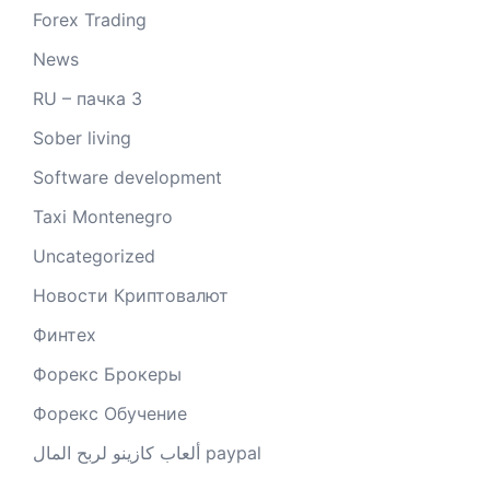
Forex Trading
News
RU – пачка 3
Sober living
Software development
Taxi Montenegro
Uncategorized
Новости Криптовалют
Финтех
Форекс Брокеры
Форекс Обучение
ألعاب كازينو لربح المال paypal