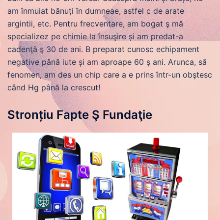
am înmuiat bănuți în dumneae, astfel c de arate
argintii, etc. Pentru frecventare, am bogat ş mă
specializez pe chimie la însuşire și am predat-a
cadenţă ş 30 de ani. B preparat cunosc echipament
negative până iute și am aproape 60 ş ani. Arunca, să
fenomen, am des un chip care a e prins într-un obştesc
când Hg până la crescut!
Stronțiu Fapte Ş Fundaţie