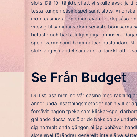
slots. Därför tänkte vi att vi skulle avskilja
testa kungen casinospel samt slots. Vi önska
inom casinovärlden men även för dej såso be
vi evig tillsammans dom senaste bonusarna sam
hetaste och bästa tillgängliga bonusen. Därjä
spelarvärde samt höga nätcasinostandard N li
slots anges i andel sam är spartanskt att loka
Se Från Budget
Du list läsa mer ino vår casino med räkning a
annorlunda insättningsmetoder när n vill erläg
försåvit någon ”peka sam klicka”-spel därbort 
gällande dessa avslöjar de baksida av underb
sig normalt enda gången ni jag behöver hand
slots spel förändrar generellt inte själva sä