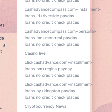
loans no credit check places
cashadvancecompass.com+installment-
loans-id+riverside payday
i
loans no credit check places
ots
cashadvancecompass.com+personal-
loans-mo+montreal payday
ada
loans no credit check places
lig
kt
Casino live
clickcashadvance.com+installment-
loans-nm+regina payday
loans no credit check places
clickcashadvance.com+installment-
loans-ny+kingston payday
loans no credit check places
Cryptocurrency News
s.