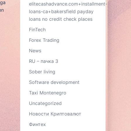
nga
elitecashadvance.com+installment-
en
loans-ca+bakersfield payday
loans no credit check places
FinTech
Forex Trading
News
RU – пачка 3
Sober living
Software development
Taxi Montenegro
Uncategorized
Новости Криптовалют
Финтех