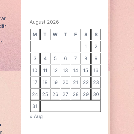
rar
August 2026
där
M
T
W
T
F
S
S
e
1
2
3
4
5
6
7
8
9
10
11
12
13
14
15
16
17
18
19
20
21
22
23
24
25
26
27
28
29
30
31
« Aug
o
n,