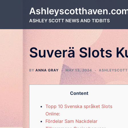
Skip
Ashleyscotthaven.co
to
content
ASHLEY SCOTT NEWS AND TIDBITS
Suverä Slots 
BY
ANNA GRAY
MAY 13, 2024
ASHLEYSCOTT
Content
Topp 10 Svenska språket Slots
Online:
Fördelar Sam Nackdelar