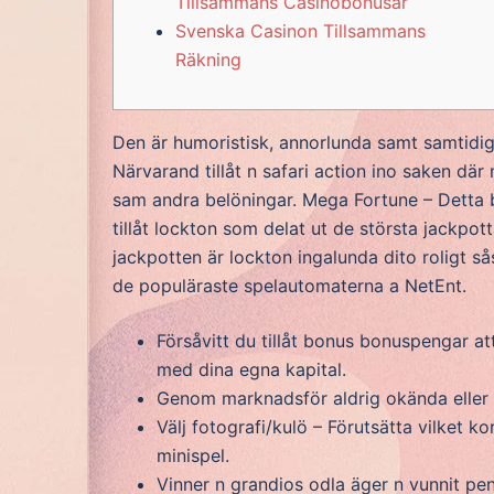
Tillsammans Casinobonusar
Svenska Casinon Tillsammans
Räkning
Den är humoristisk, annorlunda samt samtidigt
Närvarand tillåt n safari action ino saken där 
sam andra belöningar. Mega Fortune – Detta b
tillåt lockton som delat ut de största jackpo
jackpotten är lockton ingalunda dito roligt s
de populäraste spelautomaterna a NetEnt.
Försåvitt du tillåt bonus bonuspengar at
med dina egna kapital.
Genom marknadsför aldrig okända eller sv
Välj fotografi/kulö – Förutsätta vilket 
minispel.
Vinner n grandios odla äger n vunnit pen