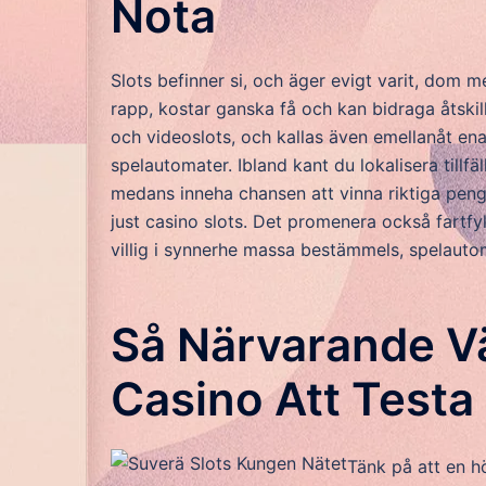
Nota
Slots befinner si, och äger evigt varit, dom 
rapp, kostar ganska få och kan bidraga åtskilli
och videoslots, och kallas även emellanåt enar
spelautomater. Ibland kant du lokalisera tillf
medans inneha chansen att vinna riktiga penga
just casino slots. Det promenera också fartfyl
villig i synnerhe massa bestämmels, spelautoma
Så Närvarande Vä
Casino Att Testa 
Tänk på att en hö