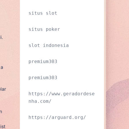
situs slot
situs poker
i.
slot indonesia
premium303
 a
premium303
lar
https://www.geradordese
nha.com/
n
https://arguard.org/
ist