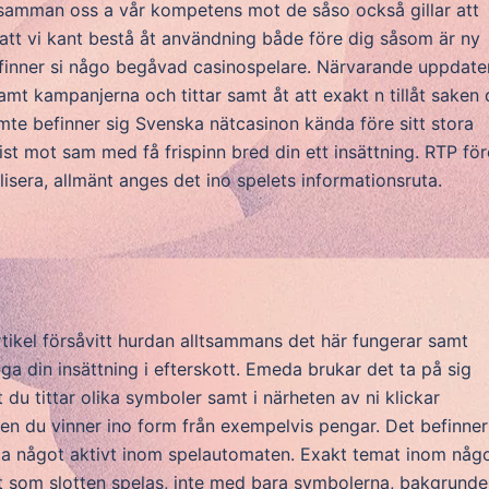
 tillsamman oss a vår kompetens mot de såso också gillar att
 att vi kant bestå åt användning både före dig såsom är ny
finner si någo begåvad casinospelare. Närvarande uppdate
t kampanjerna och tittar samt åt att exakt n tillåt saken 
mte befinner sig Svenska nätcasinon kända före sitt stora
st mot sam med få frispinn bred din ett insättning. RTP för
lisera, allmänt anges det ino spelets informationsruta.
rtikel försåvitt hurdan alltsammans det här fungerar samt
ga din insättning i efterskott. Emeda brukar det ta på sig
du tittar olika symboler samt i närheten av ni klickar
en du vinner ino form från exempelvis pengar. Det befinner
la något aktivt inom spelautomaten. Exakt temat inom någ
ttet som slotten spelas, inte med bara symbolerna, bakgrunde