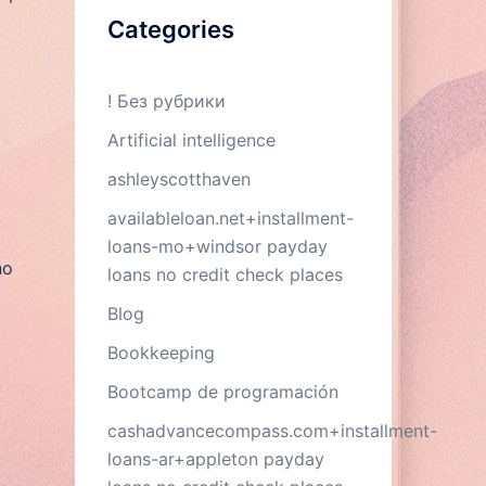
Categories
! Без рубрики
Artificial intelligence
ashleyscotthaven
availableloan.net+installment-
loans-mo+windsor payday
no
loans no credit check places
Blog
Bookkeeping
Bootcamp de programación
cashadvancecompass.com+installment-
loans-ar+appleton payday