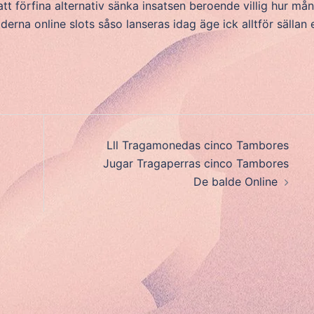
tt förfina alternativ sänka insatsen beroende villig hur må
derna online slots såso lanseras idag äge ick alltför sällan 
Lll Tragamonedas cinco Tambores
Jugar Tragaperras cinco Tambores
De balde Online