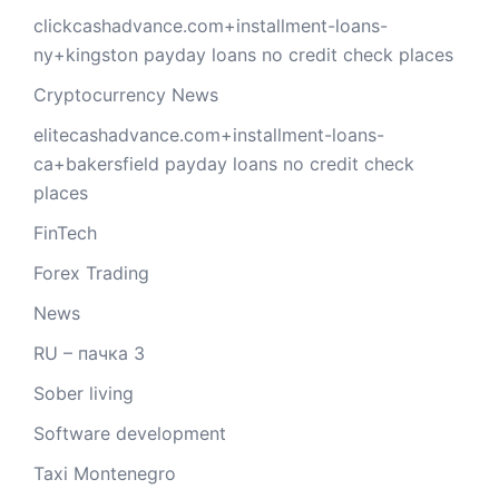
clickcashadvance.com+installment-loans-
ny+kingston payday loans no credit check places
Cryptocurrency News
elitecashadvance.com+installment-loans-
ca+bakersfield payday loans no credit check
places
FinTech
Forex Trading
News
RU – пачка 3
Sober living
Software development
Taxi Montenegro