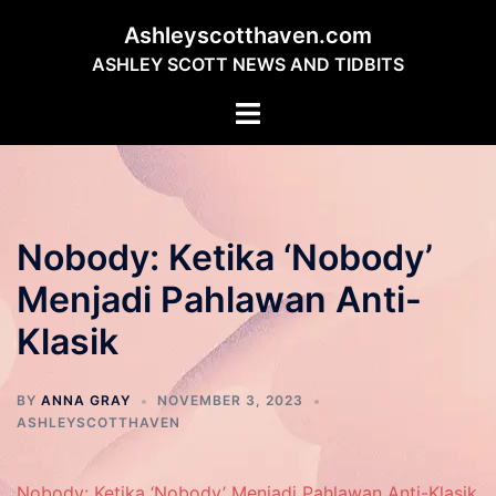
Skip
Ashleyscotthaven.com
to
ASHLEY SCOTT NEWS AND TIDBITS
content
Toggle
menu
Nobody: Ketika ‘Nobody’
Menjadi Pahlawan Anti-
Klasik
BY
ANNA GRAY
NOVEMBER 3, 2023
ASHLEYSCOTTHAVEN
Nobody: Ketika ‘Nobody’ Menjadi Pahlawan Anti-Klasik