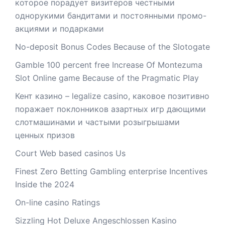
которое порадует визитеров честными
однорукими бандитами и постоянными промо-
акциями и подарками
No-deposit Bonus Codes Because of the Slotogate
Gamble 100 percent free Increase Of Montezuma
Slot Online game Because of the Pragmatic Play
Кент казино – legalize casino, каковое позитивно
поражает поклонников азартных игр дающими
слотмашинами и частыми розыгрышами
ценных призов
Court Web based casinos Us
Finest Zero Betting Gambling enterprise Incentives
Inside the 2024
On-line casino Ratings
Sizzling Hot Deluxe Angeschlossen Kasino