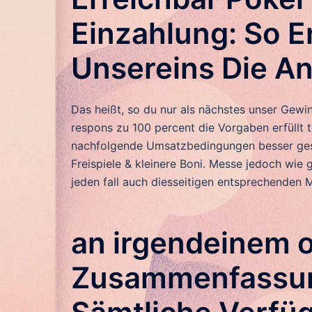
Einzahlung: So 
Unsereins Die A
Das heißt, so du nur als nächstes unser Gew
respons zu 100 percent die Vorgaben erfüllt
nachfolgende Umsatzbedingungen besser gesag
Freispiele & kleinere Boni. Messe jedoch wie g
jeden fall auch diesseitigen entsprechenden 
an irgendeinem o
Zusammenfassung