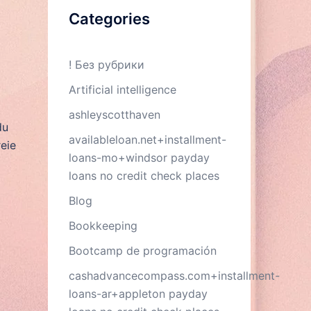
Categories
! Без рубрики
Artificial intelligence
ashleyscotthaven
du
availableloan.net+installment-
eie
loans-mo+windsor payday
loans no credit check places
Blog
Bookkeeping
Bootcamp de programación
cashadvancecompass.com+installment-
loans-ar+appleton payday