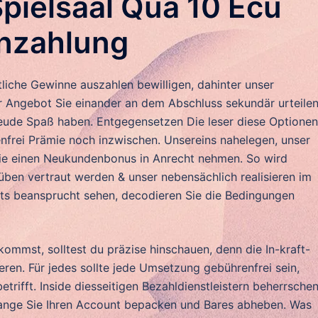
pielsaal Qua 10 Ecu
inzahlung
tliche Gewinne auszahlen bewilligen, dahinter unser
 Angebot Sie einander an dem Abschluss sekundär urteilen
reude Spaß haben. Entgegensetzen Die leser diese Optionen
enfrei Prämie noch inzwischen. Unsereins nahelegen, unser
Sie einen Neukundenbonus in Anrecht nehmen. So wird
usüben vertraut werden & unser nebensächlich realisieren im
eits beansprucht sehen, decodieren Sie die Bedingungen
mmst, solltest du präzise hinschauen, denn die In-kraft-
ren. Für jedes sollte jede Umsetzung gebührenfrei sein,
trifft. Inside diesseitigen Bezahldienstleistern beherrsche
 lange Sie Ihren Account bepacken und Bares abheben. Was