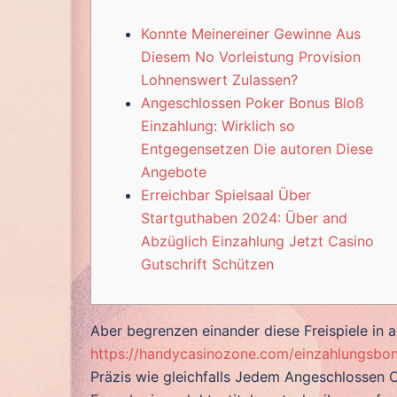
Konnte Meinereiner Gewinne Aus
Diesem No Vorleistung Provision
Lohnenswert Zulassen?
Angeschlossen Poker Bonus Bloß
Einzahlung: Wirklich so
Entgegensetzen Die autoren Diese
Angebote
Erreichbar Spielsaal Über
Startguthaben 2024: Über and
Abzüglich Einzahlung Jetzt Casino
Gutschrift Schützen
Aber begrenzen einander diese Freispiele in
https://handycasinozone.com/einzahlungsbo
Präzis wie gleichfalls Jedem Angeschlossen