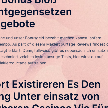
Entgegensetzen
ngebote
inne und unser Bonusgeld bezahlt machen kannst, sofern
 tempo. As part of diesem Maklercourtage Reviews findest 
t erklärt. Denn, fallweise gibt es nebensächlich umsatzfr
eschmiert zeichen inside unsrige Tests, hier wirst du auf
Maklercourtage auftreiben.
rt Existireren Es Den
 Unter einsatz von