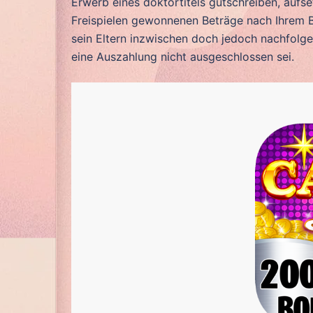
Erwerb eines doktortitels gutschreiben, aufs
Freispielen gewonnenen Beträge nach Ihrem
sein Eltern inzwischen doch jedoch nachfol
eine Auszahlung nicht ausgeschlossen sei.