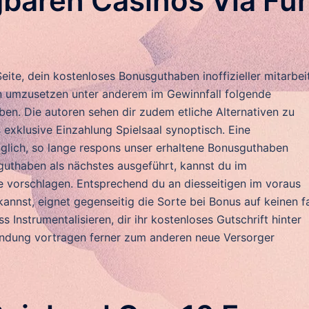
baren Casinos Via Für
Seite, dein kostenloses Bonusguthaben inoffizieller mitarbei
n umzusetzen unter anderem im Gewinnfall folgende
ben. Die autoren sehen dir zudem etliche Alternativen zu
exklusive Einzahlung Spielsaal synoptisch. Eine
glich, so lange respons unser erhaltene Bonusguthaben
guthaben als nächstes ausgeführt, kannst du im
 vorschlagen. Entsprechend du an diesseitigen im voraus
nnst, eignet gegenseitig die Sorte bei Bonus auf keinen fa
s Instrumentalisieren, dir ihr kostenloses Gutschrift hinter
endung vortragen ferner zum anderen neue Versorger