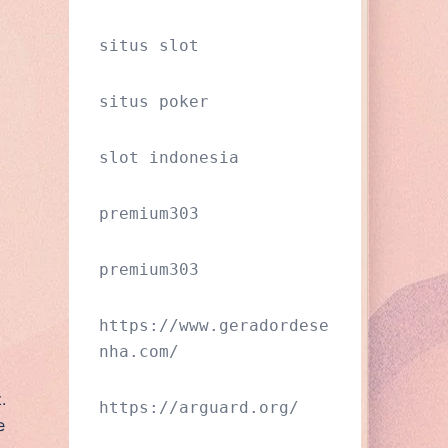
situs slot
situs poker
slot indonesia
premium303
premium303
https://www.geradordese
nha.com/
.
https://arguard.org/
e