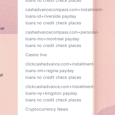
loans no credit check places
cashadvancecompass.com+installment-
loans-id+riverside payday
loans no credit check places
ter
cashadvancecompass.com+personal-
loans-mo+montreal payday
loans no credit check places
Casino live
clickcashadvance.com+installment-
loans-nm+regina payday
ll
loans no credit check places
clickcashadvance.com+installment-
loans-ny+kingston payday
loans no credit check places
Cryptocurrency News