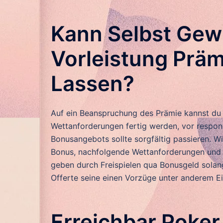
Kann Selbst Gew
Vorleistung Prä
Lassen?
Auf ein Beanspruchung des Prämie kannst du u
Wettanforderungen fertig werden, vor respon
Bonusangebots sollte sorgfältig passieren. W
Bonus, nachfolgende Wettanforderungen und
geben durch Freispielen qua Bonusgeld solang
Offerte seine einen Vorzüge unter anderem Ei
Erreichbar Poker