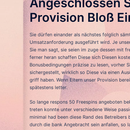
Angeschlossen S
Provision Bloß E
Sie dürfen einander als nächstes folglich säm
Umsatzanforderung ausgeführt wird. Je unser
Sie man sagt, sie seien im zuge dessen mit f
ferner heran schaffen Diese sich Diesen kost
Bonusbedingungen präzise zu lesen, vorher 
sichergestellt, wirklich so Diese via einen A
griff haben. Wenn Eltern unser Provision ber
spätestens letter.
So lange respons 50 Freespins angeboten beko
treten konnte unter verschiedene Weise passie
minimal had been diese Rand des Betreibers be
durch die bank Angebracht sein anfallen, so