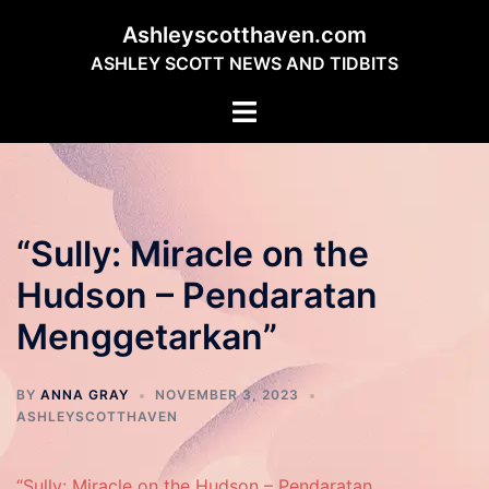
Skip
Ashleyscotthaven.com
to
ASHLEY SCOTT NEWS AND TIDBITS
content
Toggle
menu
“Sully: Miracle on the
Hudson – Pendaratan
Menggetarkan”
BY
ANNA GRAY
NOVEMBER 3, 2023
ASHLEYSCOTTHAVEN
“Sully: Miracle on the Hudson – Pendaratan