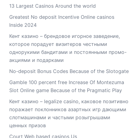
13 Largest Casinos Around the world
Greatest No deposit Incentive Online casinos
Inside 2024
Кент казино – брендовое игорное заведение,
которое порадует визитеров честными
однорукими бандитами и постоянными промо-
акциями и подарками
No-deposit Bonus Codes Because of the Slotogate
Gamble 100 percent free Increase Of Montezuma
Slot Online game Because of the Pragmatic Play
Кент казино – legalize casino, каковое позитивно
поражает поклонников азартных игр дающими
слотмашинами и частыми розыгрышами
ценных призов
Court Web based casinos Us