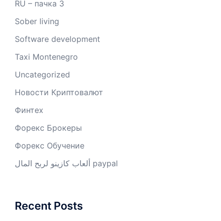
RU – пачка 3
Sober living
Software development
Taxi Montenegro
Uncategorized
Новости Криптовалют
Финтех
Форекс Брокеры
Форекс Обучение
ألعاب كازينو لربح المال paypal
Recent Posts