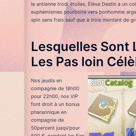
le antienne trodi étoiles, Élève Destin a un c
euphémismes pourboire vers bonhomme argent,
spin sans frais sauf que à trois montant de gr
Lesquelles Sont 
Les Pas loin Cél
Nos jeudis en
compagnie de 18h00
pour 22h00, nos VIP
font droit à un bonus
pharaonique en
compagnie de
50percent jusqu’pour
500 €, pendant les Fan