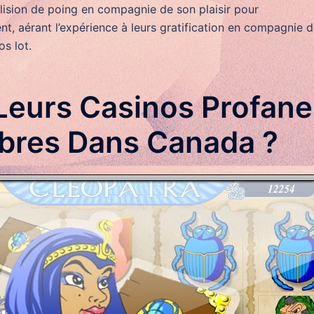
ollision de poing en compagnie de son plaisir pour
 aérant l’expérience à leurs gratification en compagnie 
os lot.
Leurs Casinos Profane
èbres Dans Canada ?