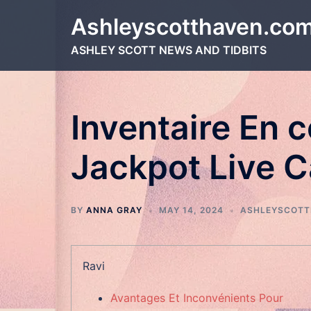
Skip
Ashleyscotthaven.co
to
content
ASHLEY SCOTT NEWS AND TIDBITS
Inventaire En 
Jackpot Live C
BY
ANNA GRAY
MAY 14, 2024
ASHLEYSCOTT
Ravi
Avantages Et Inconvénients Pour