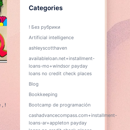
Categories
! Без рубрики
Artificial intelligence
ashleyscotthaven
availableloan.net+installment-
loans-mo+windsor payday
loans no credit check places
Blog
Bookkeeping
Bootcamp de programación
, !
cashadvancecompass.com+installment-
loans-ar+appleton payday